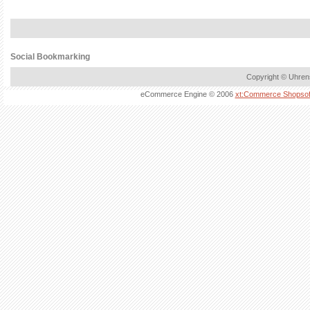
Social Bookmarking
Copyright © Uhren
eCommerce Engine © 2006
xt:Commerce Shopsof