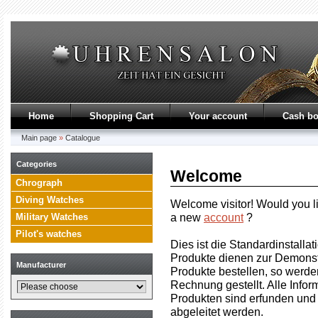
Home
Shopping Cart
Your account
Cash b
Main page
»
Catalogue
Categories
Welcome
Chrograph
Diving Watches
Welcome
visitor!
Would you l
a new
account
?
Military Watches
Pilot's watches
Dies ist die Standardinstalla
Produkte dienen zur Demonst
Manufacturer
Produkte bestellen, so werde
Rechnung gestellt. Alle Info
Produkten sind erfunden und
abgeleitet werden.