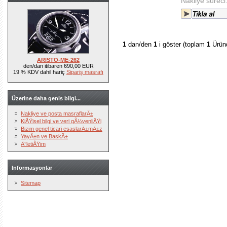
Nakliye sürec
1
dan/den
1
i göster (toplam
1
Ürün
ARISTO-ME-262
den/dan itibaren 690,00 EUR
19 % KDV dahil hariç
Sipariş masrafı
Üzerine daha genis bilgi...
Nakliye ve posta masraflarÄ±
KiÅŸisel bilgi ve veri gÃ¼venliÄŸi
Bizim genel ticari esaslarÄ±mÄ±z
YayÄ±n ve BaskÄ±
Ä°letiÅŸim
Informasyonlar
Sitemap