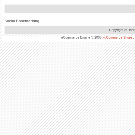
Social Bookmarking
Copyright © Uhre
eCommerce Engine © 2006
xt:Commerce Shopsof