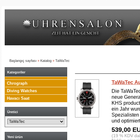
Home
Ürün sepeti
Sizin kontonuz
Kasa
Başlangıç sayfası
»
Katalog
»
TaWaTec
Kategoriler
TaWaTec Au
Chrograph
Die TaWaTec 
Diving Watches
neue Generat
Havacı Saat
KHS products
ein Jahr wur
Üretici
Spezialisten
und optimiert
539,00 E
(19 % KDV dah
Yeni ürün