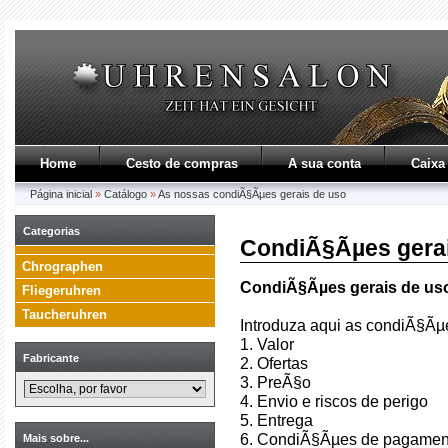
Home
Cesto de compras
A sua conta
Caixa
Página inicial
»
Catálogo
»
As nossas condiÃ§Ãµes gerais de uso
Categorias
CondiÃ§Ãµes gerai
Chrographen
CondiÃ§Ãµes gerais de us
Fliegeruhren
Taucheruhren
Introduza aqui as condiÃ§Ãµ
1. Valor
Fabricante
2. Ofertas
3. PreÃ§o
4. Envio e riscos de perigo
5. Entrega
6. CondiÃ§Ãµes de pagamen
Mais sobre...