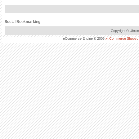
Social Bookmarking
Copyright © Uhren
eCommerce Engine © 2006
xt:Commerce Shopsof