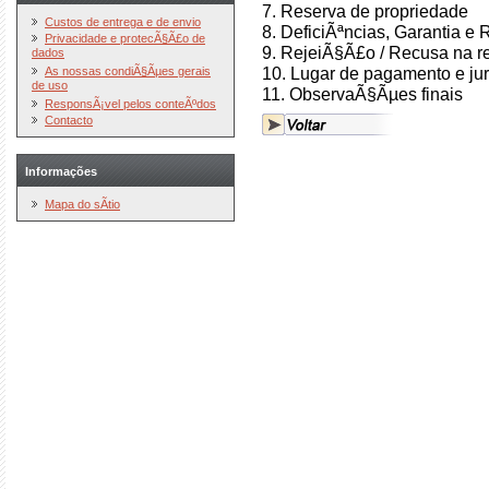
7. Reserva de propriedade
Custos de entrega e de envio
8. DeficiÃªncias, Garantia 
Privacidade e protecÃ§Ã£o de
9. RejeiÃ§Ã£o / Recusa na 
dados
10. Lugar de pagamento e ju
As nossas condiÃ§Ãµes gerais
de uso
11. ObservaÃ§Ãµes finais
ResponsÃ¡vel pelos conteÃºdos
Contacto
Informações
Mapa do sÃ­tio